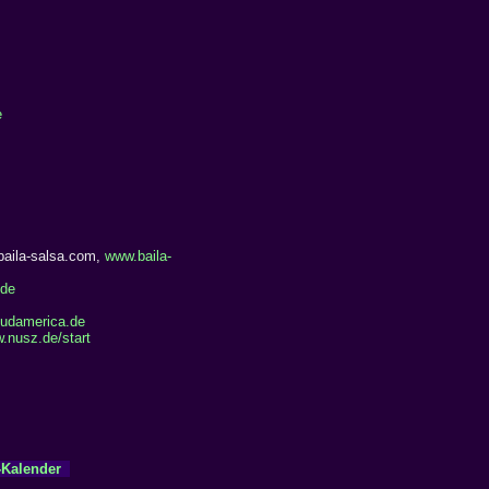
e
baila-salsa.com,
www.baila-
.de
udamerica.de
.nusz.de/start
-Kalender