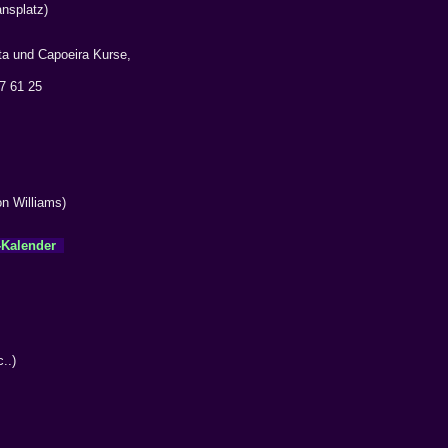
ansplatz)
a und Capoeira Kurse,
7 61 25
on Williams)
-Kalender
..)