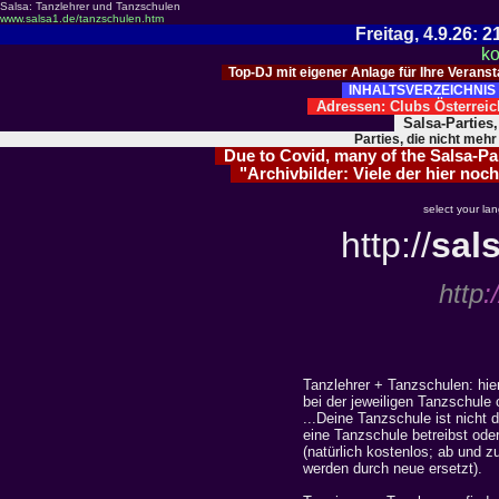
Salsa: Tanzlehrer und Tanzschulen
www.salsa1.de/tanzschulen.htm
Freitag, 4.9.26:
ko
Top-DJ mit eigener Anlage für Ihre Verans
INHALTSVERZEICHNIS 
Adressen: Clubs Österre
Salsa-Parties
Parties, die nicht mehr
Due to Covid, many of the Salsa-Part
"Archivbilder: Viele der hier noch
select your la
http://
sal
http
:/
Tanzlehrer + Tanzschulen: hier
bei der jeweiligen Tanzschule
...Deine Tanzschule ist nicht
eine Tanzschule betreibst ode
(natürlich kostenlos; ab und z
werden durch neue ersetzt).