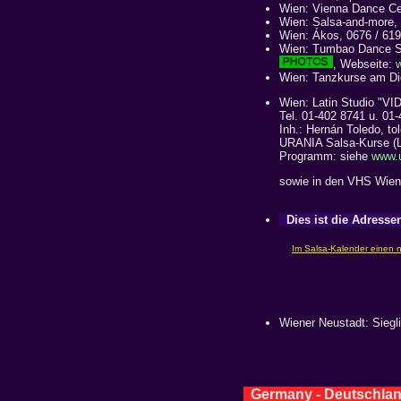
Wien: Vienna Dance Ce
Wien: Salsa-and-more,
Wien: Ákos, 0676 / 61
Wien: Tumbao Dance St
, Webseite:
Wien: Tanzkurse am Di
Wien: Latin Studio "V
Tel. 01-402 8741 u. 01
Inh.: Hernán Toledo, t
URANIA Salsa-Kurse (Le
Programm: siehe
www.u
sowie in den VHS Wien-
Dies ist die Adressen
Wiener Neustadt: Siegl
Germany - Deutschla