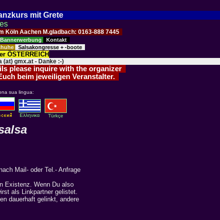
Tanzkurs mit Grete
ses
Raum Köln Aachen M.gladbach: 0163-888 7445
Bannerwerbung
Kontakt
schuhe
Salsakongresse + -boote
der ÖSTERREICH
 (at) gmx.at - Danke :-)
ils please inquire with the organizer
 Euch beim jeweiligen Veranstalter.
ona sua lingua:
Eλληνικα
Türkçe
salsa
nach Mail- oder Tel.- Anfrage
ren Existenz. Wenn Du also
st als Linkpartner gelistet.
en dauerhaft gelinkt, andere