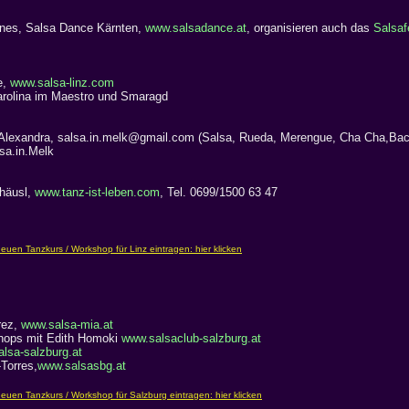
Ines, Salsa Dance Kärnten,
www.salsadance.at
, organisieren auch das
Salsaf
e,
www.salsa-linz.com
arolina im Maestro und Smaragd
 Alexandra, salsa.in.melk@gmail.com (Salsa, Rueda, Merengue, Cha Cha,Bach
sa.in.Melk
häusl,
www.tanz-ist-leben.com
, Tel. 0699/1500 63 47
rez,
www.salsa-mia.at
hops mit Edith Homoki
www.salsaclub-salzburg.at
lsa-salzburg.at
Torres,
www.salsasbg.at