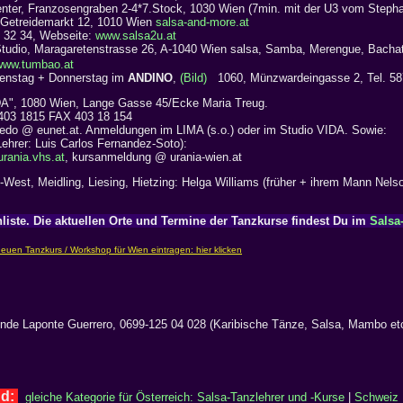
nter, Franzosengraben 2-4*7.Stock, 1030 Wien (7min. mit der U3 vom Steph
 Getreidemarkt 12, 1010 Wien
salsa-and-more.at
9 32 34, Webseite:
www.salsa2u.at
udio, Maragaretenstrasse 26, A-1040 Wien salsa, Samba, Merengue, Bachat
www.tumbao.at
enstag + Donnerstag im
ANDINO
,
(Bild)
1060, Münzwardeingasse 2, Tel. 58
IDA", 1080 Wien, Lange Gasse 45/Ecke Maria Treug.
-403 1815 FAX 403 18 154
oledo @ eunet.at. Anmeldungen im LIMA (s.o.) oder im Studio VIDA.
Sowie:
hrer: Luis Carlos Fernandez-Soto):
rania.vhs.at
, kursanmeldung @ urania-wien.at
West, Meidling, Liesing, Hietzing: Helga Williams (früher + ihrem Mann Nels
liste. Die aktuellen Orte und Termine der Tanzkurse findest Du im
Salsa
inde Laponte Guerrero, 0699-125 04 028 (Karibische Tänze, Salsa, Mambo etc
nd:
gleiche Kategorie für Österreich: Salsa-Tanzlehrer und -Kurse
|
Schweiz