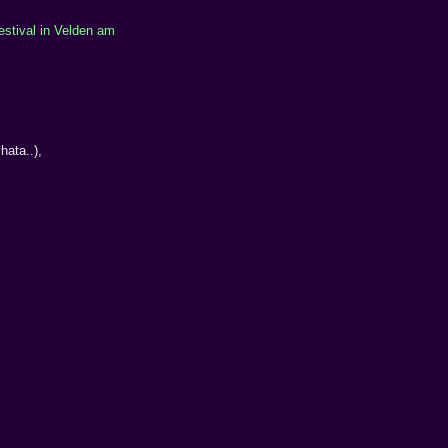
estival in Velden am
ata..),