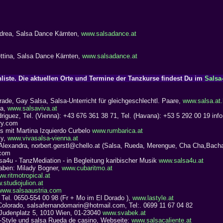
Andrea, Salsa Dance Kärnten,
www.salsadance.at
ettina, Salsa Dance Kärnten,
www.salsadance.at
liste. Die aktuellen Orte und Termine der Tanzkurse findest Du im
Salsa
rade, Gay Salsa, Salsa-Unterricht für gleichgeschlechtl. Paare,
www.salsa.at
ia,
www.salsaviva.at
iguez, Tel. (Vienna): +43 676 361 38 71, Tel. (Havana): +53 5 292 00 19 
ry.com
 mit Martina Izquierdo Curbelo
www.rumbarica.at
ly,
www.vivasalsa-vienna.at
 Alexandra, norbert.gerstl@chello.at (Salsa, Rueda, Merengue, Cha Cha,Bacha
.com
sa4u - TanzMediation - in Begleitung karibischer Musik
www.salsa4u.at
aben: Milady Bogner,
www.cubaritmo.at
w.ritmotropical.at
.studiojulion.at
www.salsaaustria.com
 Tel. 0650-554 00 98 (Fr + Mo im El Dorado ),
www.lastyle.at
olorado, salsafernandomarin@hotmail.com, Tel:. 0699 11 67 04 82
udenplatz 5, 1010 Wien, 01-23040
www.svabek.at
A-Style und salsa Rueda de casino, Webseite:
www.salsacaliente.at