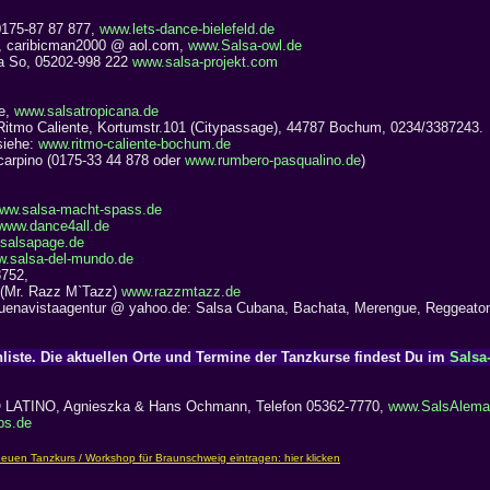
 0175-87 87 877,
www.lets-dance-bielefeld.de
y, caribicman2000 @ aol.com,
www.Salsa-owl.de
sa So, 05202-998 222
www.salsa-projekt.com
re,
www.salsatropicana.de
Ritmo Caliente, Kortumstr.101 (Citypassage), 44787 Bochum, 0234/3387243.
siehe:
www.ritmo-caliente-bochum.de
arpino (0175-33 44 878 oder
www.rumbero-pasqualino.de
)
ww.salsa-macht-spass.de
www.dance4all.de
salsapage.de
.salsa-del-mundo.de
8752,
 (Mr. Razz M`Tazz)
www.razzmtazz.de
uenavistaagentur @ yahoo.de: Salsa Cubana, Bachata, Merengue, Reggeato
liste. Die aktuellen Orte und Termine der Tanzkurse findest Du im
Salsa
LATINO, Agnieszka & Hans Ochmann, Telefon 05362-7770,
www.SalsAleman
bs.de