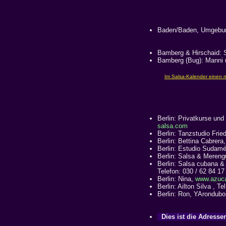
Baden/Baden, Umgebun
Bamberg & Hirschaid: S
Bamberg (Bug): Manni u
Berlin: Privatkurse un
salsa.com
Berlin: Tanzstudio Frie
Berlin: Bettina Cabrera
Berlin: Estudio Sudamé
Berlin: Salsa & Meren
Berlin: Salsa cubana &
Telefon: 030 / 62 84 17
Berlin: Nina,
www.azucar
Berlin: Ailton Silva , T
Berlin: Ron, YArondu
Dies ist die Adressen