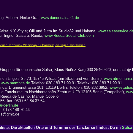
g: Achern: Heike Graf,
www.dancesalsa24.de
alsa N.Y.-Style; Olli
und Jutta im Studio32 und Habana,
www.salsaservice.d
. Ingrid, Salsa u. Rueda,
www.Rueda-Social-Club.com
d Gruppen für cubanische Salsa, Klaus Núñez Karg 030-25469320, contact @ 
drich-Engels-Str.73, 15745 Wildau (am Stadtrand von Berlin),
www.ritmomania
,
www.mambita.de
Telefon: 030 / 83 71 99 91 Telefax: 030 / 83 71 99 91
rica, Brunnenstrasse 181, 10119 Berlin, Telefon: 030-282 3952,
www.estudios
gue-Tanzkurse im Nachbarschafts Zentrum UFA 12105 Berlin (Tempelhof),
www
 Rueda de Casino, Manuel Copello
 56, fax: 030 / 62 84 37 64
-berlin.de
el.: 0173-148 70 44
bois@gmx.de
liste. Die aktuellen Orte und Termine der Tanzkurse findest Du im
Salsa