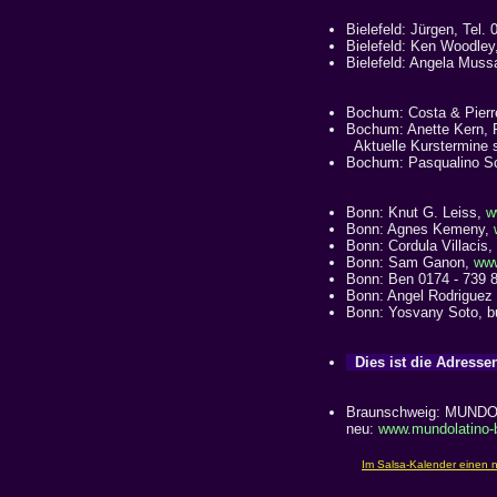
Bielefeld: Jürgen, Tel.
Bielefeld: Ken Woodle
Bielefeld: Angela Mus
Bochum: Costa & Pier
Bochum: Anette Kern, 
Aktuelle Kurstermine 
Bochum: Pasqualino Sc
Bonn: Knut G. Leiss,
w
Bonn: Agnes Kemeny,
Bonn: Cordula Villacis,
Bonn: Sam Ganon,
www
Bonn: Ben 0174 - 739 
Bonn: Angel Rodriguez
Bonn: Yosvany Soto, b
Dies ist die Adressen
Braunschweig: MUNDO 
neu:
www.mundolatino-