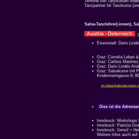
Termine von Tanzkursen find
Tanzpartner für Tanzkurse (u
Salsa-Tanzlehrer(-innen), S
Austria - Österreich:
Eisenstadt: Dario Lind
Graz: Cornelia Leban &
Graz: Carlitos Martine
Graz: Dario Lindés And
Graz: Salsakurse mit P
Kindermanngasse 8, 80
Dies ist die Adressen
Innsbruck: Workshops f
Innsbruck: Patrizia Gr
Innsbruck: Gensil + He
Weitere Infos auch auf