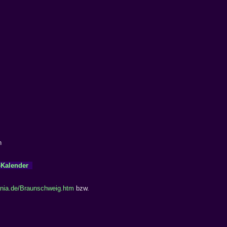
n
-Kalender
ia.de/Braunschweig.htm
bzw.