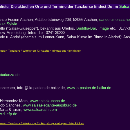
liste. Die aktuellen Orte und Termine der Tanzkurse findest Du im
Salsa
nce Fusion Aachen, Adalbertsteinweg 208, 52066 Aachen,
dancefusionaache
ule Sylvia
lo ("Salsa-Giuseppe"), bekannt aus Uferlos,
Buddha-Bar
,
Image
etc.: 0177-
low, Anmeldung, Infos: Tel. 0241-30233
cole u. André (ehemals im Lennet-Kann, Salsa Kurse im Ritmo in Alsdorf): Ar
viadanza.de
rancesco, info @ la-pasion-de-bailar.de,
www.la-pasion-de-bailar.de
 Hernandez Mora,
www.salsakubana.de
ledo Sánchez,
www.salsaelegante-augsburg.de
Marta & Ersin,
www.salsarush.com
.dj-cfp.de