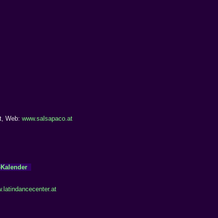
at, Web:
www.salsapaco.at
-Kalender
.latindancecenter.at