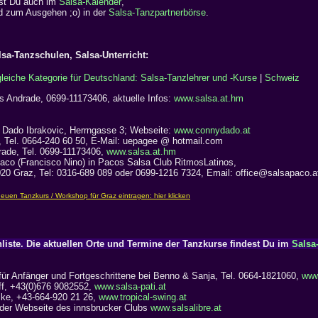
est Du auch im
Salsa-Kalender
,
nd zum Ausgehen ;o) in der
Salsa-Tanzpartnerbörse
.
alsa-Tanzschulen, Salsa-Unterricht:
gleiche Kategorie für Deutschland: Salsa-Tanzlehrer und -Kurse
|
Schweiz
és Andrade, 0699-11173406, aktuelle Infos:
www.salsa.at.hm
 Dado Ibrakovic,
Herrngasse 3; Webseite:
www.connydado.at
z, Tel. 0664-240 60 50, E-Mail: uepagee @ hotmail.com
rade, Tel. 0699-11173406,
www.salsa.at.hm
aco (Francisco Nino) in Pacos Salsa Club RitmosLatinos,
20 Graz, Tel: 0316-689 089 oder 0699-1216 7324, Email: office@salsapaco.
liste. Die aktuellen Orte und Termine der Tanzkurse findest Du im
Salsa
ür Anfänger und Fortgeschrittene bei Benno & Sanja, Tel. 0664-1821060,
www
off, +43(0)676 9082552,
www.salsa-pati.at
ike, +43-664-920 21 26,
www.tropical-swing.at
 der Webseite des innsbrucker Clubs
www.salsalibre.at