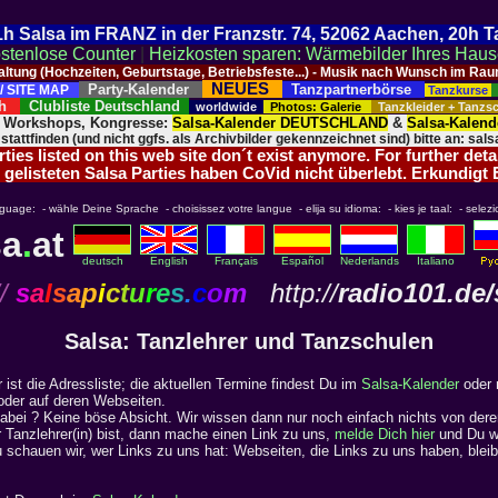
 21h Salsa im FRANZ in der Franzstr. 74, 52062 Aachen, 20h 
stenlose Counter
|
Heizkosten sparen: Wärmebilder Ihres Hau
taltung (Hochzeiten, Geburtstage, Betriebsfeste...) - Musik nach Wunsch im 
NEUES
Party-Kalender
Tanzpartnerbörse
/ SITE MAP
Tanzkurse
ich
Clubliste Deutschland
worldwide
Photos: Galerie
Tanzkleider + Tanz
, Workshops, Kongresse:
Salsa-Kalender DEUTSCHLAND
&
Salsa-Kalen
 stattfinden (und nicht ggfs. als Archivbilder gekennzeichnet sind) bitte an: salsa
ies listed on this web site don´t exist anymore. For further deta
 gelisteten Salsa Parties haben CoVid nicht überlebt. Erkundigt
nguage: - wähle Deine Sprache - choisissez votre langue - elija su idioma: - kies je taal: - selezi
sa
.
at
deutsch
English
Français
Español
Nederlands
Italiano
/
s
a
l
s
a
p
i
c
t
u
r
e
s
.
c
o
m
http://
radio101.de/
Salsa: Tanzlehrer und Tanzschulen
 ist die Adressliste; die aktuellen Termine findest Du im
Salsa-Kalender
oder 
 oder auf deren Webseiten.
 dabei ? Keine böse Absicht. Wir wissen dann nur noch einfach nichts von de
r Tanzlehrer(in) bist, dann mache einen Link zu uns,
melde Dich hier
und Du wir
u schauen wir, wer Links zu uns hat: Webseiten, die Links zu uns haben, bleib