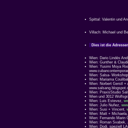
Spittal: Valentin und 
Villach: Michael und B
Dies ist die Adressen
Wien: Dario Lindés And
Wien: Gunther & Claud
Wien: Yusimi Moya Rodr
www.cubancontempora
Wien: Salsa- Workshops
Wien: Mariama Couliba
Wien: Norbert Gerstl +
www.salsang.blogspot
Wien: PraxisStudio Sal
Wien und 3012 Wolfsgr
Wien: Luis Estevez,
ww
Wien: Julio Nuñez,
www
Wien: Susi + Vincent,
Wien: Matt + Michaela,
Wien: Fernando Marin C
Wien: Roman Svabek, J
Wien: Dodi, speziell L