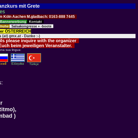
Tanzkurs mit Grete
ses
Raum Köln Aachen M.gladbach: 0163-888 7445
Bannerwerbung
Kontakt
schuhe
Salsakongresse + -boote
der ÖSTERREICH
 (at) gmx.at - Danke :-)
ils please inquire with the organizer
 Euch beim jeweiligen Veranstalter.
ona sua lingua:
Eλληvikα
Türkçe
s:
r
itmo),
mbad )