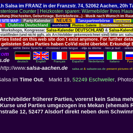
 21h Salsa im FRANZ in der Franzstr. 74, 52062 Aachen, 20h 
stenlose Counter
|
Heizkosten sparen: Wärmebilder Ihres Hau
taltung (Hochzeiten, Geburtstage, Betriebsfeste...) - Musik nach Wunsch im 
NEUES
Party-Kalender
Tanzpartnerbörse
/ SITE MAP
Tanzkurse
ich
Clubliste Deutschland
worldwide
Photos: Galerie
Tanzkleider + Tanz
, Workshops, Kongresse:
Salsa-Kalender DEUTSCHLAND
&
Salsa-Kalen
 stattfinden (und nicht ggfs. als Archivbilder gekennzeichnet sind) bitte an: salsa
ies listed on this web site don´t exist anymore. For further deta
 gelisteten Salsa Parties haben CoVid nicht überlebt. Erkundigt
nguage: - wähle Deine Sprache - choisissez votre langue - elija su idioma: - kies je taal: - selezi
c
o
m
s.de
deutsch
English
Français
Español
Nederlands
Italiano
http://www.
salsa-aachen.de
salsa.at
&
salsatecas.de
present pictures of:
Salsa im
Time Out
, Markt 19,
52249 Eschweiler
, Photo
(Archivbilder früherer Parties, vorerst kein Salsa meh
-Kurse und Parties umgezogen ins Mekan (ehemals R
nstraße 12, 52477 Alsdorf direkt neben dem Schwim