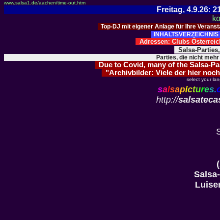
www.salsa1.de/aachen/time-out.htm
Freitag, 4.9.26:
ko
Top-DJ mit eigener Anlage für Ihre Verans
INHALTSVERZEICHNIS 
Adressen: Clubs Österre
Salsa-Parties
Parties, die nicht mehr
Due to Covid, many of the Salsa-Part
"Archivbilder: Viele der hier noch
select your la
s
a
l
s
a
p
i
c
t
u
r
e
s
.
http://
salsateca
Salsa
Luise