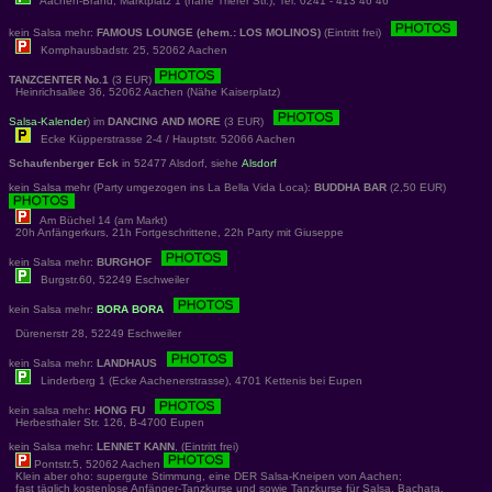
Aachen-Brand, Marktplatz 1 (nähe Trierer Str.), Tel. 0241 - 413 46 46
kein Salsa mehr:
FAMOUS LOUNGE (ehem.: LOS MOLINOS)
(Eintritt frei)
Komphausbadstr. 25, 52062 Aachen
TANZCENTER No.1
(3 EUR)
Heinrichsallee 36, 52062 Aachen (Nähe Kaiserplatz)
Salsa-Kalender
) im
DANCING AND MORE
(3 EUR)
Ecke Küpperstrasse 2-4 / Hauptstr. 52066 Aachen
Schaufenberger Eck
in 52477 Alsdorf, siehe
Alsdorf
kein Salsa mehr (Party umgezogen ins La Bella Vida Loca):
BUDDHA BAR
(2,50 EUR)
Am Büchel 14 (am Markt)
20h Anfängerkurs, 21h Fortgeschrittene, 22h Party mit Giuseppe
kein Salsa mehr:
BURGHOF
Burgstr.60, 52249 Eschweiler
kein Salsa mehr:
BORA BORA
Dürenerstr 28, 52249 Eschweiler
kein Salsa mehr:
LANDHAUS
Linderberg 1 (Ecke Aachenerstrasse), 4701 Kettenis bei Eupen
kein salsa mehr:
HONG FU
Herbesthaler Str. 126, B-4700 Eupen
kein Salsa mehr:
LENNET KANN
, (Eintritt frei)
Pontstr.5, 52062 Aachen
Klein aber oho: supergute Stimmung, eine DER Salsa-Kneipen von Aachen;
fast täglich kostenlose Anfänger-Tanzkurse und sowie Tanzkurse für Salsa, Bachata,