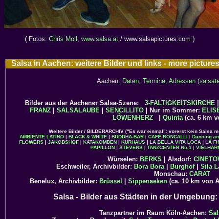
( Fotos:
Chris Moll
,
www.salsa.at
/ www.salsapictures.com )
Salsa in Aachen: weitere Bilder und links - more pictur
Aachen:
Daten, Termine, Adressen (salsate
Bilder aus der Aachener Salsa-Szene:
3-FALTIGKEITSKIRCHE
FRANZ
|
SALSALAUBE
|
SENCILLITO
| Nur im Sommer:
ELIS
LÖWENHERZ
|
Quinta
(ca. 6 km v
Weitere Bilder / BILDERARCHIV ("Es war einmal": vorerst kein Salsa m
AMBIENTE LATINO
|
BLACK & WHITE
|
BUDDHA-BAR
|
CAFÉ RONCALLI
|
Dancing a
FLOWERS
|
JAKOBSHOF
|
KATAKOMBEN
|
KURHAUS
|
LA BELLA VITA LOCA
|
LA F
PAPILLON
|
STEVENS
|
TANZCENTER No.1
|
VIELHAR
Würselen:
BERKS
| Alsdorf:
CINET
Eschweiler, Archivbilder:
Bora Bora
|
Burghof
|
Sila L
Monschau:
CARAT
Benelux, Archivbilder:
Brüssel
|
Sippenaeken
(ca. 10 km von 
Salsa - Bilder aus Städten in der Umgebung
Tanzpartner im Raum Köln-Aachen:
Sal