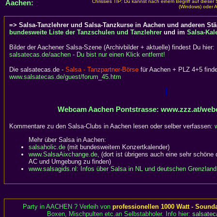
Aachen:
Chrissies TIP: Du kannst nach einem Begriff auf dieser
(Windows) oder A
=> Salsa-Tanzlehrer und Salsa-Tanzkurse in Aachen und anderen Stä
bundesweite Liste der Tanzschulen und Tanzlehrer
und im
Salsa-Kal
Bilder der Aachener Salsa-Szene (Archivbilder + aktuelle) findest Du hier:
salsatecas.de/aachen - Du bist nur einen Klick entfernt!
Die salsatecas.de -
Salsa - Tanzpartner-Börse
für Aachen + PLZ 4+5 finde
www.salsatecas.de/guest/forum_45.htm
Webcam Aachen Pontstrasse: www.zzz.at/web
Kommentare zu den Salsa-Clubs in Aachen lesen oder selber verfassen:
Mehr über Salsa in Aachen:
salsaholic.de
(mit bundesweitem Konzertkalender)
www.SalsaAixchange.de
, (dort ist übrigens auch eine sehr schöne d
AC und Umgebung zu finden)
www.salsagids.nl: Infos über Salsa in NL und deutschen Grenzland
Party in AACHEN ? Verleih von
professionellen 1000 Watt - Sound
Boxen, Mischpulten etc.an Selbstabholer. Info hier:
salsatec