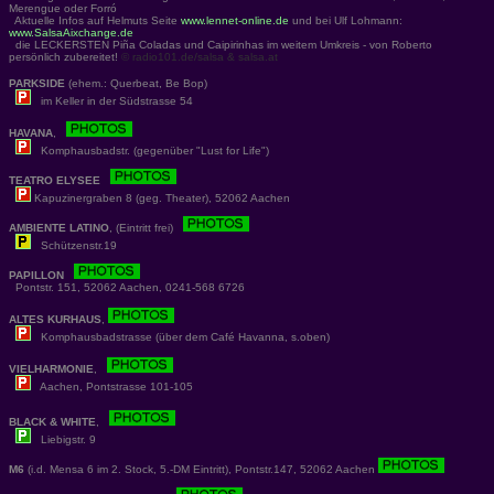
Merengue oder Forró
Aktuelle Infos auf Helmuts Seite
www.lennet-online.de
und bei Ulf Lohmann:
www.SalsaAixchange.de
die LECKERSTEN Piña Coladas und Caipirinhas im weitem Umkreis - von Roberto
persönlich zubereitet!
© radio101.de/salsa & salsa.at
PARKSIDE
(ehem.: Querbeat, Be Bop)
im Keller in der Südstrasse 54
HAVANA
,
Komphausbadstr. (gegenüber "Lust for Life")
TEATRO ELYSEE
Kapuzinergraben 8 (geg. Theater), 52062 Aachen
AMBIENTE LATINO
, (Eintritt frei)
Schützenstr.19
PAPILLON
Pontstr. 151, 52062 Aachen, 0241-568 6726
ALTES KURHAUS
,
Komphausbadstrasse (über dem Café Havanna, s.oben)
VIELHARMONIE
,
Aachen, Pontstrasse 101-105
BLACK & WHITE
,
Liebigstr. 9
M6
(i.d. Mensa 6 im 2. Stock, 5.-DM Eintritt), Pontstr.147, 52062 Aachen