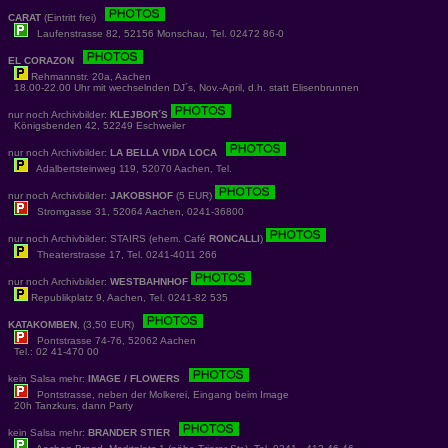
CARAT
(Eintritt frei)
Laufenstrasse 82, 52156 Monschau, Tel. 02472 86-0
EL CORAZON
Rehmannstr. 20a, Aachen
18.00-22.00 Uhr mit wechselnden DJ´s, Nov.-April, d.h. statt Elisenbrunnen
nur noch Archivbilder:
KLEJBOR´S
Königsbenden 42, 52249 Eschweiler
nur noch Archivbilder:
LA BELLA VIDA LOCA
Adalbertsteinweg 119, 52070 Aachen, Tel.
nur noch Archivbilder:
JAKOBSHOF
(5 EUR)
Stromgasse 31, 52064 Aachen, 0241-36800
nur noch Archivbilder: STAIRS (ehem. Café
RONCALLI
)
Theaterstrasse 17, Tel. 0241-4011 266
nur noch Archivbilder:
WESTBAHNHOF
Republikplatz 9, Aachen, Tel. 0241-82 535
KATAKOMBEN
, (3,50 EUR)
Pontstrasse 74-76, 52062 Aachen
Tel.: 02 41-470 00
kein Salsa mehr:
IMAGE / FLOWERS
Pontstrasse, neben der Molkerei, Eingang beim Image
20h Tanzkurs, dann Party
kein Salsa mehr:
BRANDER STIER