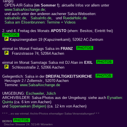
Tango)
OPEN-AIR-Salsa (
im Sommer !
); aktuelle Infos vor allem unter
www.SalsaAixchange.de
;
und auch unter den anderen aachener Salsa-Webseiten:
salsaholic.de
,
SalsaInfo.de
, und
RuedaHolic.de
Salsa am Elisenbrunnen: Termine + Videos
2. und 4. Freitag des Monats
APOSTO
(ehem: Besitos; Eintritt frei)
Kapuzinergraben 19 (Kapuzinerkarré), 52062 AC-Zentrum
einmal im Monat Freitags Salsa im
FRANZ
Franzstrasse 74, 52064 Aachen
einmal im Monat Samstags Salsa mit DJ Alan im
EXIL
Schlossstraße 2, 52066 Aachen
Gelegentlich: Salsa in der
DREIFALTIGKEITSKIRCHE
Herzogstr 2 / Zollernstr., 52070 Aachen
Termine:
www.SalsaAixchange.de
UMGEBUNG:
Eschweiler
,
Jülich
ARCHIVBILDER: Salsa-Photos aus der Umgebung: siehe auch
Eynatten:
Quinta
(ca. 6 km von Aachen)
und
Sippenaeken (Belgien)
(ca. 12 km von Aachen)
* * * ...es war einmal: Archiv-Photos ehemaliger Salsa-Veranstaltungen* * *
BERKS
Drischer Strasse 24, 52146 Würselen