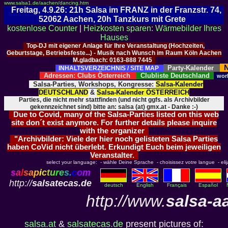
www.salsa1.de/aachen/dancing.htm
Freitag, 4.9.26: 21h Salsa im FRANZ in der Franzstr. 74,
52062 Aachen, 20h Tanzkurs mit Grete
kostenlose Counter
|
Heizkosten sparen: Wärmebilder Ihres
Hauses
Top-DJ mit eigener Anlage für Ihre Veranstaltung (Hochzeiten,
Geburtstage, Betriebsfeste...) - Musik nach Wunsch im Raum Köln Aachen
M.gladbach: 0163-888 7445
N
Party-Kalender
INHALTSVERZEICHNIS / SITE MAP
Adressen: Clubs Österreich
Clubliste Deutschland
wor
Salsa-Parties, Workshops, Kongresse:
Salsa-Kalender
DEUTSCHLAND
&
Salsa-Kalender ÖSTERREICH
Parties, die nicht mehr stattfinden (und nicht ggfs. als Archivbilder
gekennzeichnet sind) bitte an: salsa (at) gmx.at - Danke :-)
Due to Covid, many of the Salsa-Parties listed on this web
site don´t exist anymore. For further details please inquire
with the organizer
"Archivbilder: Viele der hier noch gelisteten Salsa Parties
haben CoVid nicht überlebt. Erkundigt Euch beim jeweiligen
Veranstalter.
select your language: - wähle Deine Sprache - choisissez votre langue - elija 
s
a
l
s
a
p
i
c
t
u
r
e
s
.
c
o
m
http://
salsatecas.de
deutsch
English
Français
Español
http://www.
salsa-a
salsa.at
&
salsatecas.de
present pictures of: