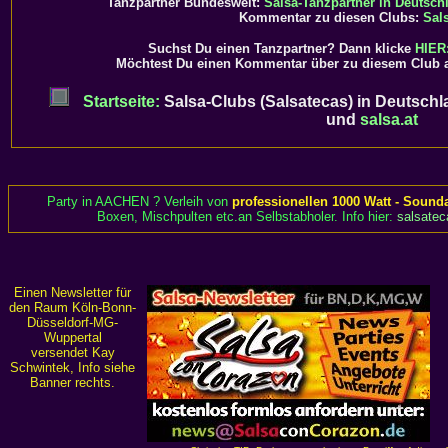
Tanzpartner Bundesweit:
Salsa-Tanzpartner in Deutsch
Kommentar zu diesen Clubs:
Sal
Suchst Du einen Tanzpartner? Dann klicke
HIER:
Möchtest Du einen Kommentar über zu diesem Club 
Startseite:
Salsa-Clubs (Salsatecas) in Deutschl
und
salsa.at
Party in AACHEN ? Verleih von
professionellen 1000 Watt - Sound
Boxen, Mischpulten etc.an Selbstabholer. Info hier:
salsatec
Einen Newsletter für
den Raum Köln-Bonn-
Düsseldorf-MG-
Wuppertal
versendet Kay
Schwintek, Info siehe
Banner rechts.