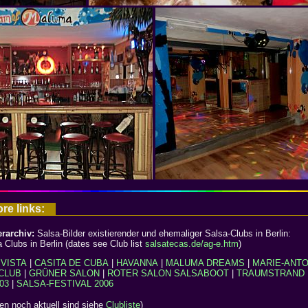
ore links:
erarchiv:
Salsa-Bilder existierender und ehemaliger Salsa-Clubs in Berlin:
 Clubs in Berlin (dates see Club list
salsatecas.de/ag-e.htm
)
VISTA
|
CASITA DE CUBA
|
HAVANNA
|
MALUMA DREAMS
|
MARIE-ANTO
CLUB
|
GRÜNER SALON
|
ROTER SALON
SALSABOOT
|
TRAUMSTRAND
03
|
SALSA-FESTIVAL 2006
en noch aktuell sind siehe
Clubliste
)