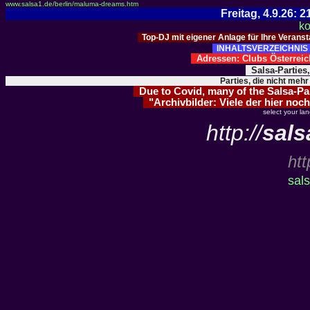
www.salsa1.de/berlin/maluma-dreams.htm
Freitag, 4.9.26:
ko
Top-DJ mit eigener Anlage für Ihre Verans
INHALTSVERZEICHNIS 
Adressen: Clubs Österre
Salsa-Parties
Parties, die nicht mehr
Due to Covid, many of the Salsa-Part
"Archivbilder: Viele der hier noch
select your la
http://
sals
htt
sals