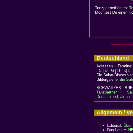
Tanzpartnerbörsen:
Ta
Möchtest Du einen Kom
Deutschlan
Adressen + Termine
- C
|
D - G
|
H - K
|
L 
Die Salsa-Discos vo
Bildergalerie:
die Sal
SCHWARZES B
Tanzpartner
|
Sal
Deutschland, aktuell
Allgemein / 
Editorial:
Über 
Das Letzte:
N