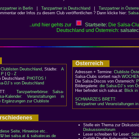
nzpartner in Berlin
|
Tanzpartner in Deutschland
|
Tanzpartner in Österre
mentar oder Infos zu diesem Club veröffentlichen ? Dann klicke hier:
Salsa
..und hier gehts zur
Startseite:
Die Salsa-Clu
Deutschland und Österreich:
salsate
d
Österreich
:
Clublisten Deutschland
, Städte:
A
Adressen + Termine:
Clubliste Öste
- P
|
Q - Z
Salsa-Clubs sortiert nach
WOCHEN
n Deutschland:
PHOTOS !
Die Salsa-Discos von Österreich:
P
sa-DJ´s von Deutschland
Bildergalerie:
die Salsa-DJ´s von Ös
Hier befindet sich salsa.at:
Blick i
RETT:
Tanzpartnerbörse: Salsa-
sa-Kalender: Veranstaltungen in
SCHWARZES BRETT:
e Ergänzungen zur Clubliste
Tanzpartner und Veranstaltungen in
Verschiedenes
Stelle ein Thema zur Diskussi
Diskussionsforum
diese Seite, Hinweise etc..
Leser schreiben für Leser:
Sal
EU
bei salsa.at & salsatecas.de
Gefällt Dir die Salsaseite ?
Wei