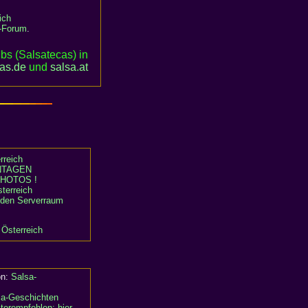
ich
-Forum
.
bs (Salsatecas) in
cas.de
und
salsa
.
at
rreich
TAGEN
HOTOS !
terreich
n den Serverraum
 Österreich
on:
Salsa-
sa-Geschichten
terempfehlen: hier