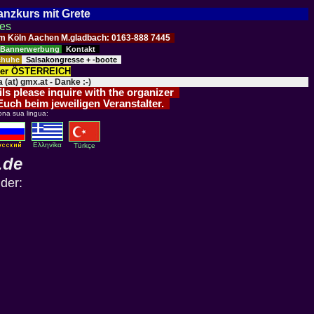
Tanzkurs mit Grete
ses
Raum Köln Aachen M.gladbach: 0163-888 7445
Bannerwerbung
Kontakt
schuhe
Salsakongresse + -boote
der ÖSTERREICH
 (at) gmx.at - Danke :-)
ils please inquire with the organizer
 Euch beim jeweiligen Veranstalter.
ona sua lingua:
Eλληvikα
Türkçe
.de
lder: