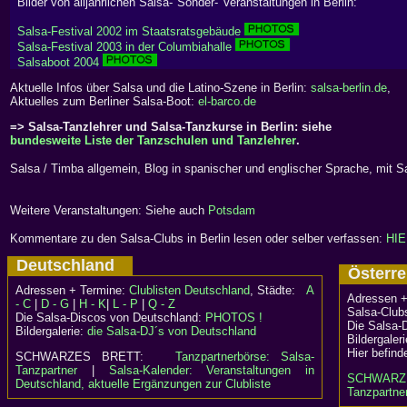
Bilder von alljährlichen Salsa-"Sonder-"Veranstaltungen in Berlin:
Salsa-Festival 2002 im Staatsratsgebäude
Salsa-Festival 2003 in der Columbiahalle
Salsaboot 2004
Aktuelle Infos über Salsa und die Latino-Szene in Berlin:
salsa-berlin.de
,
Aktuelles zum Berliner Salsa-Boot:
el-barco.de
=> Salsa-Tanzlehrer und Salsa-Tanzkurse in Berlin: siehe
bundesweite Liste der Tanzschulen und Tanzlehrer
.
Salsa / Timba allgemein, Blog in spanischer und englischer Sprache, mit S
Weitere Veranstaltungen: Siehe auch
Potsdam
Kommentare zu den Salsa-Clubs in Berlin lesen oder selber verfassen:
HIE
Deutschland
Österr
Adressen + Termine:
Clublisten Deutschland
, Städte:
A
Adressen +
- C
|
D - G
|
H - K
|
L - P
|
Q - Z
Salsa-Clubs
Die Salsa-Discos von Deutschland:
PHOTOS !
Die Salsa-
Bildergalerie:
die Salsa-DJ´s von Deutschland
Bildergaler
Hier befind
SCHWARZES BRETT:
Tanzpartnerbörse: Salsa-
Tanzpartner
|
Salsa-Kalender: Veranstaltungen in
SCHWARZ
Deutschland, aktuelle Ergänzungen zur Clubliste
Tanzpartner