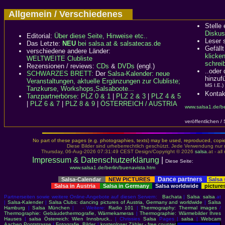
Allgemein / Verschiedenes
Stelle
Diskus
Editorial:
Über diese Seite, Hinweise etc..
Leser 
Das Letzte:
NEU
bei salsa.at & salsatecas.de
Gefällt
verschiedene andere Länder:
klicke
WELTWEITE Clubliste
schreib
Rezensionen / reviews:
CDs
&
DVDs
(engl.)
..oder
SCHWARZES BRETT:
Der
Salsa-Kalender: neue
hinzuf
Veranstaltungen, aktuelle Ergänzungen zur Clubliste;
MS I.E.)
Tanzkurse, Workshops,Salsaboote...
Kontak
Tanzpartnerbörse
:
PLZ 0 & 1
|
PLZ 2 & 3
|
PLZ 4 & 5
|
PLZ 6 & 7
|
PLZ 8 & 9
|
ÖSTERREICH / AUSTRIA
www.salsa1.de/be
veröffentlichen /
No part of these pages (e.g. photographies, texts) may be used, reproduced, copied,
Diese Bilder sind urheberrechtlich geschützt. Jede Verwendung nur 
Thursday, 06-Aug-2026 07:31:49 CEST Design/Copyright © 2026
salsa
.at - al
Impressum & Datenschutzerklärung
|
Diese Seite:
www.salsa1.de/berlin/buenavista.htm
Dance partners
Salsa-Calendar
NEW PICTURES
Salsa
Salsa in Austria
Salsa in Germany
Salsa worldwide
picture
Partnerseiten sowie weitere Online-Angebote auf diesen Servern:
Bachata
|
Salsa
:
salsa
.at
|
Salsa-Kalender
|
Salsa Clubs: dancing pictures of Austria, Germany and worldwide
|
Salsa
Hamburg
|
Salsa München
| - Weitere:
Radio 101
|
Thermography: Thermal images
/
Thermographie: Gebäudethermografie, Wärmekameras
|
Thermographie: Wärmebilder Ihres
Hauses
|
salsa Österreich: Wien Innsbruck..
| Chrissies
Salsa
Pages |
salsa
|
Webcam
Aachen Pontstrasse
|
Fotografie, Bilder
|
kostenloser Zähler - free counter