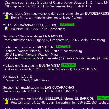
Oranienburger Strasse S-Bahnhof Oranienburger Strasse 1 · 2 Tram: M4
Öffnungszeiten: ab 01. April bis September: täglich ab 10 Uhr
Mittwochs und Sonntags während der Sommermonate am
BUNDESPRES
Berlin-Mitte, am Kapellenufer, kostenloses Parken
Mi, Fr, Sa:
HAVANNA CLUB
, (6 EUR),
Hauptstr. 30, 10827 Berlin-Schöneberg
Samstags / Sonnabends im
LA MAMBITA
Möckernstrasse 68, Aufgang D, Hochparterre, 10965 Berlin - Kreuzberg
Freitag und Samstag im
MI SALSA
Richard- Wagner- Platz 5, 10585 Berlin- Charlottenburg
U7 U-Bahnhof Richard- Wagner- Platz
Webseite:
misalsa.de
. Mail: humberto @ misalsa.de oder angela @ misal
Freitags und Samstag im
BUENA VISTA
Andreasstrasse 66, 10243 B (Nähe Ostbahnhof) 030 / 24 08 59 51
Sonntags im
LA VIE
Pariser Str. 23-24, 10707 Berlin
Gelegentlich (nachfragen) im:
LAS CUCARACHAS
Oranienburgerstr.38 10117 Berlin, Tel. 030 - 282 67 95
kein Salsa mehr, Archivbilder:
BELLEVUE (ehem: EL BARRIO)
,
Potsdamerstr. 84, 10785 Berlin-Tiergarten, Tel. 030-2621 853. Webse