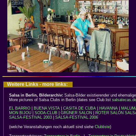
Weitere Links - more links:
Salsa in Berlin, Bilderarchiv:
Salsa-Bilder existierender und ehemalige
More pictures of Salsa Clubs in Berlin (dates see Club list
salsatecas.d
EL BARRIO
|
BUENA VISTA
|
CASITA DE CUBA
|
HAVANNA
|
MALUM
MON BIJOU
|
SODA-CLUB
|
GRÜNER SALON
|
ROTER SALON
SALS
SALSA-FESTIVAL 2003
|
SALSA-FESTIVAL 2006
(welche Veranstaltungen noch aktuell sind siehe
Clubliste
)