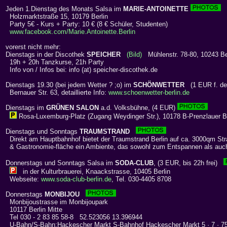
Jeden 1.Dienstag des Monats Salsa im
MARIE-ANTOINETTE
Holzmarktstraße 15, 10179 Berlin
Party 5€ - Kurs + Party: 10 € (8 € Schüler, Studenten)
www.facebook.com/Marie.Antoinette.Berlin
vorerst nicht mehr:
Dienstags in der Discothek
SPEICHER
(Bild)
Mühlenstr. 78-80, 10243 Berl
19h + 20h Tanzkurse, 21h Party
Info von / Infos bei: info (at) speicher-discothek.de
Dienstags 19.30 (bei jedem Wetter ? ;o) im
SCHÖNWETTER
(1 EUR f. de
Bernauer Str. 63, detaillierte Info:
www.schoenwetter-berlin.de
Dienstags im
GRÜNEN SALON
a.d. Volksbühne, (4 EUR)
Rosa-Luxemburg-Platz (Zugang Weydinger Str.), 10178 B-Prenzlauer B
Dienstags und Sonntags
TRAUMSTRAND
Direkt am Hauptbahnhof bietet der Traumstrand Berlin auf ca. 3000qm St
& Gastronomie-fläche ein Ambiente, das sowohl zum Entspannen als auch
Donnerstags und Sonntags Salsa im
SODA-CLUB
, (3 EUR, bis 22h frei)
in der Kulturbrauerei, Knaackstrasse, 10405 Berlin
Webseite:
www.soda-club-berlin.de
, Tel. 030-4405 8708
Donnerstags
MONBIJOU
Monbijoustrasse im Monbijoupark
10117 Berlin Mitte
Tel 030 - 2 83 85 58-8 52.523056 13.396944
U-Bahn/S-Bahn:Hackescher Markt S-Bahnhof Hackescher Markt 5 · 7 · 75