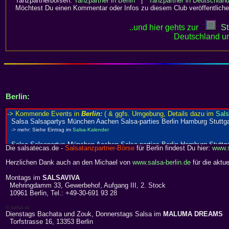
Tanzpartnerbörsen:
Tanzpartner in Berlin
|
Tanzpartner in Deutschlan
Möchtest Du einen Kommentar oder Infos zu diesem Club veröffentliche
..und hier gehts zur
St
Deutschland un
Berlin:
Die salsatecas.de -
Salsatanzpartner-Börse
für Berlin findest Du hier:
www.s
Herzlichen Dank auch an den Michael von
www.salsa-berlin.de
für die aktue
Montags im
SALSAVIVA
Mehringdamm 33, Gewerbehof, Aufgang III, 2. Stock
10961 Berlin, Tel.: +49-30-691 93 28
© salsa.at
Dienstags Bachata und Zouk, Donnerstags Salsa im
MALUMA DREAMS
Torfstrasse 16, 13353 Berlin