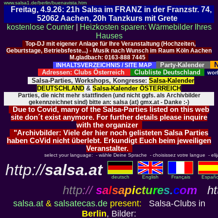
www.salsa1.de/berlin/buenavista.htm
Freitag, 4.9.26: 21h Salsa im FRANZ in der Franzstr. 74,
52062 Aachen, 20h Tanzkurs mit Grete
kostenlose Counter
|
Heizkosten sparen: Wärmebilder Ihres
Hauses
Top-DJ mit eigener Anlage für Ihre Veranstaltung (Hochzeiten,
Geburtstage, Betriebsfeste...) - Musik nach Wunsch im Raum Köln Aachen
M.gladbach: 0163-888 7445
N
Party-Kalender
INHALTSVERZEICHNIS / SITE MAP
Adressen: Clubs Österreich
Clubliste Deutschland
wor
Salsa-Parties, Workshops, Kongresse:
Salsa-Kalender
DEUTSCHLAND
&
Salsa-Kalender ÖSTERREICH
Parties, die nicht mehr stattfinden (und nicht ggfs. als Archivbilder
gekennzeichnet sind) bitte an: salsa (at) gmx.at - Danke :-)
Due to Covid, many of the Salsa-Parties listed on this web
site don´t exist anymore. For further details please inquire
with the organizer
"Archivbilder: Viele der hier noch gelisteten Salsa Parties
haben CoVid nicht überlebt. Erkundigt Euch beim jeweiligen
Veranstalter.
select your language: - wähle Deine Sprache - choisissez votre langue - elija 
http://
salsa.at
deutsch
English
Français
Españo
http
://
s
a
l
s
a
p
i
c
t
u
r
e
s
.
c
o
m
htt
salsa.at
&
salsatecas.de
present:
Salsa-Clubs in
Berlin
, Bilder: