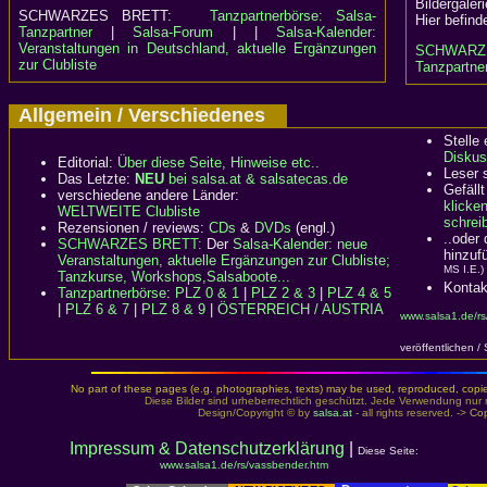
Bildergaler
SCHWARZES BRETT:
Tanzpartnerbörse: Salsa-
Hier befind
Tanzpartner
|
Salsa-Forum
| |
Salsa-Kalender:
Veranstaltungen in Deutschland, aktuelle Ergänzungen
SCHWARZ
zur Clubliste
Tanzpartner
Allgemein / Verschiedenes
Stelle
Diskus
Editorial:
Über diese Seite, Hinweise etc..
Leser 
Das Letzte:
NEU
bei salsa.at & salsatecas.de
Gefällt
verschiedene andere Länder:
klicke
WELTWEITE Clubliste
schreib
Rezensionen / reviews:
CDs
&
DVDs
(engl.)
..oder
SCHWARZES BRETT:
Der
Salsa-Kalender: neue
hinzuf
Veranstaltungen, aktuelle Ergänzungen zur Clubliste;
MS I.E.)
Tanzkurse, Workshops,Salsaboote...
Kontak
Tanzpartnerbörse
:
PLZ 0 & 1
|
PLZ 2 & 3
|
PLZ 4 & 5
|
PLZ 6 & 7
|
PLZ 8 & 9
|
ÖSTERREICH / AUSTRIA
www.salsa1.de/rs
veröffentlichen /
No part of these pages (e.g. photographies, texts) may be used, reproduced, copied,
Diese Bilder sind urheberrechtlich geschützt. Jede Verwendung nur 
Design/Copyright © by
salsa.at
- all rights reserved. ->
Cop
Impressum & Datenschutzerklärung
|
Diese Seite:
www.salsa1.de/rs/vassbender.htm