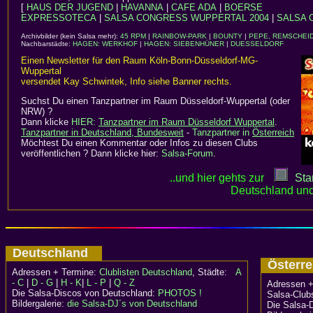
[
HAUS DER JUGEND
|
HAVANNA
|
CAFE ADA
|
BOERSE
EXPRESSOTECA
|
SALSA CONGRESS WUPPERTAL 2004
|
SALSA 
Archivbilder (kein Salsa mehr):
45 RPM
|
RAINBOW-PARK
|
BOUNTY
|
PEPE, REMSCHEI
Nachbarstädte:
HAGEN: WERKHOF
|
HAGEN: SIEBENHÜNER
|
DUESSELDORF
Einen Newsletter für den Raum Köln-Bonn-Düsseldorf-MG-
Wuppertal
versendet Kay Schwintek, Info siehe Banner rechts.
Suchst Du einen Tanzpartner im Raum Düsseldorf-Wuppertal (oder
NRW) ?
Dann klicke
HIER:
Tanzpartner im Raum Düsseldorf Wuppertal
.
Tanzpartner in Deutschland, Bundesweit
-
Tanzpartner in
Österreich
Möchtest Du einen Kommentar oder Infos zu diesen Clubs
veröffentlichen ? Dann klicke hier:
Salsa-Forum
.
..und hier gehts zur
Star
Deutschland und
Deutschland
Österr
Adressen + Termine:
Clublisten Deutschland
, Städte:
A
- C
|
D - G
|
H - K
|
L - P
|
Q - Z
Adressen +
Die Salsa-Discos von Deutschland:
PHOTOS !
Salsa-Clubs
Bildergalerie:
die Salsa-DJ´s von Deutschland
Die Salsa-