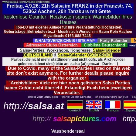
www.salsa1.de/rs/vassbender.htm
Freitag, 4.9.26: 21h Salsa im FRANZ in der Franzstr. 74,
52062 Aachen, 20h Tanzkurs mit Grete
kostenlose Counter
|
Heizkosten sparen: Wärmebilder Ihres
Hauses
Top-DJ mit eigener Anlage für Ihre Veranstaltung (Hochzeiten,
Geburtstage, Betriebsfeste...) - Musik nach Wunsch im Raum Köln Aachen
M.gladbach: 0163-888 7445
N
Party-Kalender
INHALTSVERZEICHNIS / SITE MAP
Adressen: Clubs Österreich
Clubliste Deutschland
wor
Salsa-Parties, Workshops, Kongresse:
Salsa-Kalender
DEUTSCHLAND
&
Salsa-Kalender ÖSTERREICH
Parties, die nicht mehr stattfinden (und nicht ggfs. als Archivbilder
gekennzeichnet sind) bitte an: salsa (at) gmx.at - Danke :-)
Due to Covid, many of the Salsa-Parties listed on this web
site don´t exist anymore. For further details please inquire
with the organizer
"Archivbilder: Viele der hier noch gelisteten Salsa Parties
haben CoVid nicht überlebt. Erkundigt Euch beim jeweiligen
Veranstalter.
select your language: - wähle Deine Sprache - choisissez votre langue - elija 
http://
salsa.at
deutsch
English
Français
Españo
http
://
s
a
l
s
a
p
i
c
t
u
r
e
s
.
c
o
m
http:
Vassbendersaal