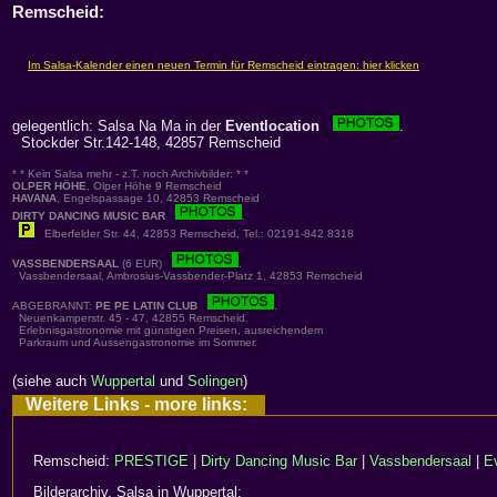
Remscheid:
gelegentlich: Salsa Na Ma in der
Eventlocation
.
Stockder Str.142-148, 42857 Remscheid
* * Kein Salsa mehr - z.T. noch Archivbilder: * *
OLPER HÖHE
, Olper Höhe 9 Remscheid
HAVANA
, Engelspassage 10, 42853 Remscheid
DIRTY DANCING MUSIC BAR
.
Elberfelder Str. 44, 42853 Remscheid, Tel.: 02191-842 8318
VASSBENDERSAAL
(6 EUR)
.
Vassbendersaal, Ambrosius-Vassbender-Platz 1, 42853 Remscheid
ABGEBRANNT:
PE PE LATIN CLUB
.
Neuenkamperstr. 45 - 47, 42855 Remscheid.
Erlebnisgastronomie mit günstigen Preisen, ausreichendem
Parkraum und Aussengastronomie im Sommer.
(siehe auch
Wuppertal
und
Solingen
)
Weitere Links - more links:
Remscheid:
PRESTIGE
|
Dirty Dancing Music Bar
|
Vassbendersaal
|
E
Bilderarchiv, Salsa in Wuppertal: