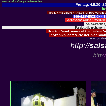
www.salsa1.de/wuppertal/boerse.htm
Freitag, 4.9.26:
ko
Top-DJ mit eigener Anlage für Ihre Verans
INHALTSVERZEICHNIS 
Adressen: Clubs Österre
Salsa-Parties
Parties, die nicht mehr
Due to Covid, many of the Salsa-Part
"Archivbilder: Viele der hier noch
select your la
http://
sals
http
:/