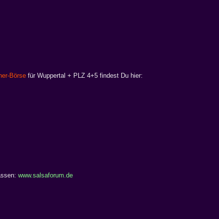
ner-Börse
für Wuppertal + PLZ 4+5 findest Du hier:
assen:
www.salsaforum.de