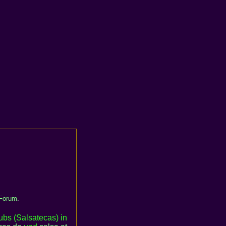
-Forum
.
bs (Salsatecas) in