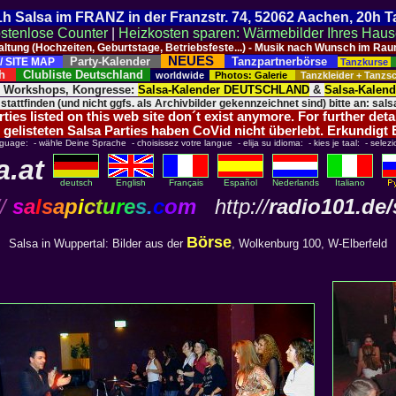
 21h Salsa im FRANZ in der Franzstr. 74, 52062 Aachen, 20h 
stenlose Counter
|
Heizkosten sparen: Wärmebilder Ihres Hau
taltung (Hochzeiten, Geburtstage, Betriebsfeste...) - Musik nach Wunsch im 
NEUES
Party-Kalender
Tanzpartnerbörse
/ SITE MAP
Tanzkurse
ich
Clubliste Deutschland
worldwide
Photos: Galerie
Tanzkleider + Tanz
, Workshops, Kongresse:
Salsa-Kalender DEUTSCHLAND
&
Salsa-Kalen
 stattfinden (und nicht ggfs. als Archivbilder gekennzeichnet sind) bitte an: salsa
ies listed on this web site don´t exist anymore. For further deta
 gelisteten Salsa Parties haben CoVid nicht überlebt. Erkundigt
nguage: - wähle Deine Sprache - choisissez votre langue - elija su idioma: - kies je taal: - selezi
a.at
deutsch
English
Français
Español
Nederlands
Italiano
/
s
a
l
s
a
p
i
c
t
u
r
e
s
.
c
o
m
http://
radio101.de/
Börse
Salsa in Wuppertal: Bilder aus der
, Wolkenburg 100, W-Elberfeld