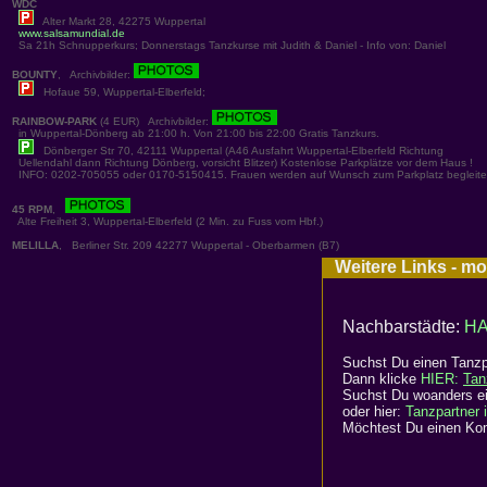
WDC
Alter Markt 28, 42275 Wuppertal
www.salsamundial.de
Sa 21h Schnupperkurs; Donnerstags Tanzkurse mit Judith & Daniel - Info von: Daniel
BOUNTY
, Archivbilder:
Hofaue 59, Wuppertal-Elberfeld;
RAINBOW-PARK
(4 EUR) Archivbilder:
in Wuppertal-Dönberg ab 21:00 h. Von 21:00 bis 22:00 Gratis Tanzkurs.
Dönberger Str 70, 42111 Wuppertal (A46 Ausfahrt Wuppertal-Elberfeld Richtung
Uellendahl dann Richtung Dönberg, vorsicht Blitzer) Kostenlose Parkplätze vor dem Haus !
INFO: 0202-705055 oder 0170-5150415. Frauen werden auf Wunsch zum Parkplatz begleite
45 RPM
,
Alte Freiheit 3, Wuppertal-Elberfeld (2 Min. zu Fuss vom Hbf.)
MELILLA
, Berliner Str. 209 42277 Wuppertal - Oberbarmen (B7)
Weitere Links - mo
Nachbarstädte:
HA
Suchst Du einen Tanzp
Dann klicke
HIER:
Tan
Suchst Du woanders ei
oder hier:
Tanzpartner 
Möchtest Du einen Kom