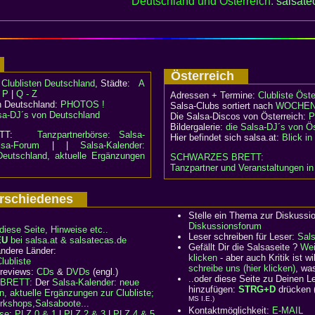
Deutschland und Österreich:
salsate
d
Österreich
:
Clublisten Deutschland
, Städte:
A
- P
|
Q - Z
Adressen + Termine:
Clubliste Öste
n Deutschland:
PHOTOS !
Salsa-Clubs sortiert nach
WOCHEN
sa-DJ´s von Deutschland
Die Salsa-Discos von Österreich:
P
Bildergalerie:
die Salsa-DJ´s von Ös
RETT:
Tanzpartnerbörse: Salsa-
Hier befindet sich salsa.at:
Blick i
lsa-Forum
| |
Salsa-Kalender:
Deutschland, aktuelle Ergänzungen
SCHWARZES BRETT:
Tanzpartner und Veranstaltungen in
Verschiedenes
Stelle ein Thema zur Diskussi
Diskussionsforum
diese Seite, Hinweise etc..
Leser schreiben für Leser:
Sal
EU
bei salsa.at & salsatecas.de
Gefällt Dir die Salsaseite ?
Wei
ndere Länder:
klicken
- aber auch Kritik ist 
ubliste
schreibe uns (hier klicken)
, wa
 reviews:
CDs
&
DVDs
(engl.)
..oder diese Seite zu Deinen 
BRETT:
Der
Salsa-Kalender: neue
hinzufügen:
STRG+D
drücken 
n, aktuelle Ergänzungen zur Clubliste;
MS I.E.)
rkshops,Salsaboote...
Kontaktmöglichkeit:
E-MAIL
rse
:
PLZ 0 & 1
|
PLZ 2 & 3
|
PLZ 4 & 5