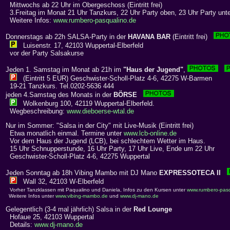
Mittwochs ab 22 Uhr im Obergeschoss (Eintritt frei)
3.Freitag im Monat 21 Uhr Tanzkurs, 22 Uhr Party oben, 23 Uhr Party unt
Weitere Infos:
www.rumbero-pasqualino.de
Donnerstags ab 22h SALSA-Party in der
HAVANA BAR
(Eintritt frei)
Luisenstr. 17, 42103 Wuppertal-Elberfeld
vor der Party Salsakurse
Jeden 1. Samstag im Monat ab 21h im
"Haus der Jugend"
,
(Eintritt 5 EUR) Geschwister-Scholl-Platz 4-6, 42275 W-Barmen
19-21 Tanzkurs. Tel.0202-5636 444
jeden 4.Samstag des Monats in der
BÖRSE
Wolkenburg 100, 42119 Wuppertal-Elberfeld.
Wegbeschreibung:
www.dieboerse-wtal.de
Nur im Sommer: "Salsa in der City" mit Live-Musik (Eintritt frei)
Etwa monatlich einmal. Termine unter
www.lcb-online.de
Vor dem Haus der Jugend (LCB), bei schlechtem Wetter im Haus.
15 Uhr Schnupperstunde, 16 Uhr Party, 17 Uhr Live, Ende um 22 Uhr
Geschwister-Scholl-Platz 4-6, 42275 Wuppertal
Jeden Sonntag ab 18h Vibing Mambo mit DJ Mano
EXPRESSOTECA II
Wall 32, 42103 W-Elberfeld
Vorher Tanzklassen mit Paqualino und Daniela, Infos zu den Kursen unter
www.rumbero-pasq
Weitere Infos unter
www.vibing-mambo.de
und
www.dj-mano.de
Gelegentlich (3-4 mal jährlich) Salsa in der
Red Lounge
Hofaue 25, 42103 Wuppertal
Details:
www.dj-mano.de