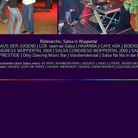
Bilderarchiv, Salsa in Wuppertal:
AUS DER JUGEND
|
LCB: open-air-Salsa
|
HAVANNA
|
CAFE ADA
|
BOERS
NGRESS WUPPERTAL 2004
|
SALSA CONGRESS WUPPERTAL 2005
|
SA
PRESTIGE
|
Dirty Dancing Music Bar
|
Vassbendersaal
|
Salsa Na Ma in der 
rchivbilder (kein Salsa mehr):
45 RPM
|
RAINBOW-PARK
|
BOUNTY
|
PINO´s
|
PEPE, REMSCHE
ädte:
HAGEN: CAFE DE PARIS
|
HAGEN: WERKHOF
|
HAGEN: SIEBENHÜNER
|
DUESSELDOR