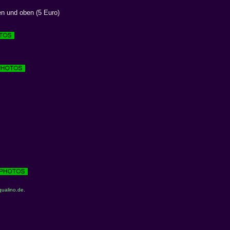
en und oben (5 Euro)
ualino.de
.