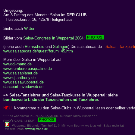
Umgebung:
Am 3.Freitag des Monats: Salsa im
DER CLUB
Hülsbeckerstr. 16, 42579 Heiligenhaus
Siehe auch
Witten
Bilder vom
Salsa-Congress in Wuppertal 2004
:
(siehe auch
Remscheid
und
Solingen
) Die salsatecas.de -
Salsa - Tanzpart
www.salsatecas.de/guest/forum_45.htm
Mehr über Salsa in Wuppertal auf:
www.dj-mano.de
www.rumbero-pasqualino.de
www.salsaplanet.de
www.dj-anthony.de
www.salsawuppertal.de
danceart.invedaweb.de
=> Salsa-Tanzlehrer und Salsa-Tanzkurse in Wuppertal: siehe
bundesweite Liste der Tanzschulen und Tanzlehrer
.
NEU:
Kommentare zu den Salsa-Clubs in Wuppertal lesen oder selber verf
* * * es war einmal: KEIN SALSA MEHR, nur noch Archiv-Bilder: * * *
PINO´s CAFE
, (3 EUR)
Wuppertal-Elberfeld, Turmhof 11 (4 Min vom Bounty, wo jetzt kein Salsa mehr ist)
Weitere Infos:
www.dj-mano.de