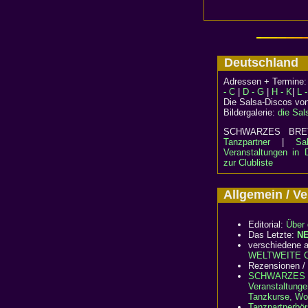
Deutschlan
Adressen + Termine
- C
|
D - G
|
H - K
|
L 
Die Salsa-Discos vo
Bildergalerie:
die Sal
SCHWARZES B
Tanzpartner
|
Sa
Veranstaltungen in 
zur Clubliste
Allgemein / 
Editorial:
Über 
Das Letzte:
N
verschiedene a
WELTWEITE Cl
Rezensionen /
SCHWARZES 
Veranstaltunge
Tanzkurse, Wo
Tanzpartnerbö