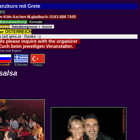
Tanzkurs mit Grete
ses
Raum Köln Aachen M.gladbach: 0163-888 7445
Bannerwerbung
Kontakt
schuhe
Salsakongresse + -boote
der ÖSTERREICH
 (at) gmx.at - Danke :-)
ils please inquire with the organizer
 Euch beim jeweiligen Veranstalter.
ona sua lingua:
Eλληνικα
Türkçe
salsa