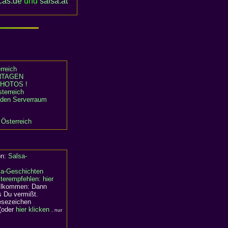
cas.de
und
salsa
.
at
rreich
TAGEN
HOTOS !
terreich
n den Serverraum
 Österreich
on:
Salsa-
sa-Geschichten
terempfehlen: hier
willkommen: Dann
s Du vermißt.
Lesezeichen
(oder
hier klicken
, nur