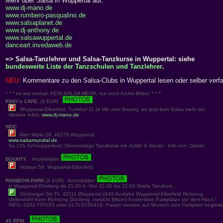
Mehr über Salsa in Wuppertal auf:
www.dj-mano.de
www.rumbero-pasqualino.de
www.salsaplanet.de
www.dj-anthony.de
www.salsawuppertal.de
danceart.invedaweb.de
=> Salsa-Tanzlehrer und Salsa-Tanzkurse in Wuppertal: siehe
bundesweite Liste der Tanzschulen und Tanzlehrer
.
NEU:
Kommentare zu den Salsa-Clubs in Wuppertal lesen oder selber verf
* * * es war einmal: KEIN SALSA MEHR, nur noch Archiv-Bilder: * * *
PINO´s CAFE
, (3 EUR)
Wuppertal-Elberfeld, Turmhof 11 (4 Min vom Bounty, wo jetzt kein Salsa mehr ist)
Weitere Infos:
www.dj-mano.de
WDC
Alter Markt 28, 42275 Wuppertal
www.salsamundial.de
Sa 21h Schnupperkurs; Donnerstags Tanzkurse mit Judith & Daniel - Info von: Daniel
BOUNTY
, Archivbilder:
Hofaue 59, Wuppertal-Elberfeld;
RAINBOW-PARK
(4 EUR) Archivbilder:
in Wuppertal-Dönberg ab 21:00 h. Von 21:00 bis 22:00 Gratis Tanzkurs.
Dönberger Str 70, 42111 Wuppertal (A46 Ausfahrt Wuppertal-Elberfeld Richtung
Uellendahl dann Richtung Dönberg, vorsicht Blitzer) Kostenlose Parkplätze vor dem Haus !
INFO: 0202-705055 oder 0170-5150415. Frauen werden auf Wunsch zum Parkplatz begleite
45 RPM
,