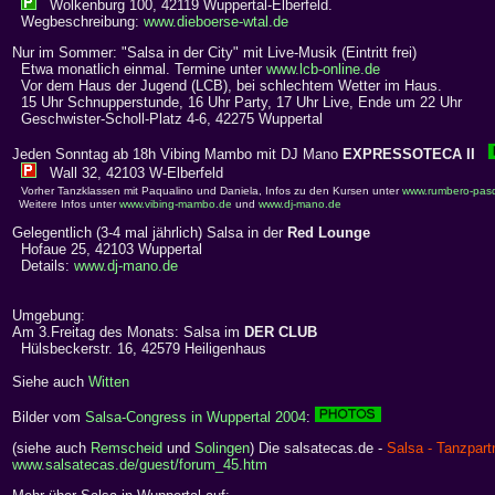
Wolkenburg 100, 42119 Wuppertal-Elberfeld.
Wegbeschreibung:
www.dieboerse-wtal.de
Nur im Sommer: "Salsa in der City" mit Live-Musik (Eintritt frei)
Etwa monatlich einmal. Termine unter
www.lcb-online.de
Vor dem Haus der Jugend (LCB), bei schlechtem Wetter im Haus.
15 Uhr Schnupperstunde, 16 Uhr Party, 17 Uhr Live, Ende um 22 Uhr
Geschwister-Scholl-Platz 4-6, 42275 Wuppertal
Jeden Sonntag ab 18h Vibing Mambo mit DJ Mano
EXPRESSOTECA II
Wall 32, 42103 W-Elberfeld
Vorher Tanzklassen mit Paqualino und Daniela, Infos zu den Kursen unter
www.rumbero-pasq
Weitere Infos unter
www.vibing-mambo.de
und
www.dj-mano.de
Gelegentlich (3-4 mal jährlich) Salsa in der
Red Lounge
Hofaue 25, 42103 Wuppertal
Details:
www.dj-mano.de
Umgebung:
Am 3.Freitag des Monats: Salsa im
DER CLUB
Hülsbeckerstr. 16, 42579 Heiligenhaus
Siehe auch
Witten
Bilder vom
Salsa-Congress in Wuppertal 2004
:
(siehe auch
Remscheid
und
Solingen
) Die salsatecas.de -
Salsa - Tanzpart
www.salsatecas.de/guest/forum_45.htm