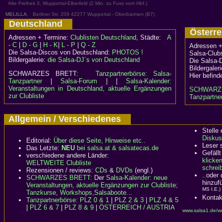
Alte Freiheit 3, Wuppertal-Elberfeld (2 Min. zu Fuss vom Hbf.)
MELILLA
, Berliner Str. 209 42277 Wuppertal - Oberbarmen (B7)
Deutschland
Österr
Adressen + Termine:
Clublisten Deutschland
, Städte:
A
- C
|
D - G
|
H - K
|
L - P
|
Q - Z
Adressen +
Die Salsa-Discos von Deutschland:
PHOTOS !
Salsa-Clubs
Bildergalerie:
die Salsa-DJ´s von Deutschland
Die Salsa-
Bildergaler
SCHWARZES BRETT:
Tanzpartnerbörse: Salsa-
Hier befind
Tanzpartner
|
Salsa-Forum
| |
Salsa-Kalender:
Veranstaltungen in Deutschland, aktuelle Ergänzungen
SCHWARZ
zur Clubliste
Tanzpartner
Allgemein / Verschiedenes
Stelle
Diskus
Editorial:
Über diese Seite, Hinweise etc..
Leser 
Das Letzte:
NEU
bei salsa.at & salsatecas.de
Gefällt
verschiedene andere Länder:
klicke
WELTWEITE Clubliste
schreib
Rezensionen / reviews:
CDs
&
DVDs
(engl.)
..oder
SCHWARZES BRETT:
Der
Salsa-Kalender: neue
hinzuf
Veranstaltungen, aktuelle Ergänzungen zur Clubliste;
MS I.E.)
Tanzkurse, Workshops,Salsaboote...
Kontak
Tanzpartnerbörse
:
PLZ 0 & 1
|
PLZ 2 & 3
|
PLZ 4 & 5
|
PLZ 6 & 7
|
PLZ 8 & 9
|
ÖSTERREICH / AUSTRIA
www.salsa1.de/wu