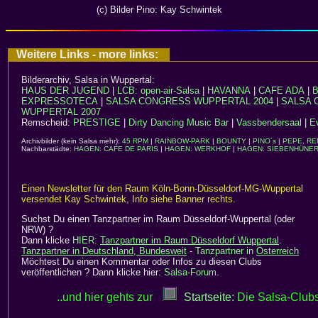
(c) Bilder Pino: Kay Schwintek
Weitere Links - more links:
Bilderarchiv, Salsa in Wuppertal:
HAUS DER JUGEND
|
LCB: open-air-Salsa
|
HAVANNA
|
CAFE ADA
|
EXPRESSOTECA
|
SALSA CONGRESS WUPPERTAL 2004
|
SALSA 
WUPPERTAL 2007
Remscheid:
PRESTIGE
|
Dirty Dancing Music Bar
|
Vassbendersaal
|
E
Archivbilder (kein Salsa mehr):
45 RPM
|
RAINBOW-PARK
|
BOUNTY
|
PINO´s
|
PEPE, R
Nachbarstädte:
HAGEN: CAFE DE PARIS
|
HAGEN: WERKHOF
|
HAGEN: SIEBENHÜNE
Einen Newsletter für den Raum Köln-Bonn-Düsseldorf-MG-Wuppertal
versendet Kay Schwintek, Info siehe Banner rechts.
Suchst Du einen Tanzpartner im Raum Düsseldorf-Wuppertal (oder
NRW) ?
Dann klicke
HIER:
Tanzpartner im Raum Düsseldorf Wuppertal
.
Tanzpartner in Deutschland, Bundesweit
-
Tanzpartner in
Österreich
Möchtest Du einen Kommentar oder Infos zu diesen Clubs
veröffentlichen ? Dann klicke hier:
Salsa-Forum
.
..und hier gehts zur
Startseite:
Die Salsa-Club