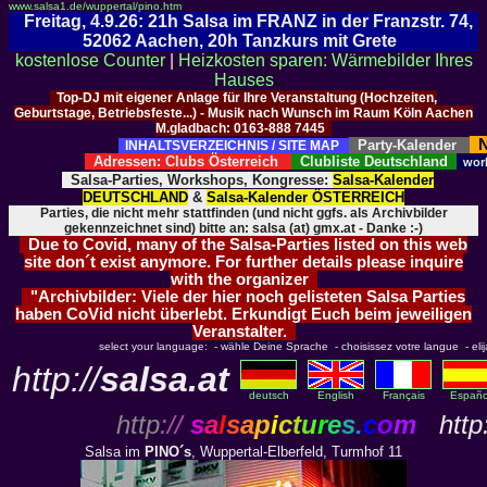
www.salsa1.de/wuppertal/pino.htm
Freitag, 4.9.26: 21h Salsa im FRANZ in der Franzstr. 74,
52062 Aachen, 20h Tanzkurs mit Grete
kostenlose Counter
|
Heizkosten sparen: Wärmebilder Ihres
Hauses
Top-DJ mit eigener Anlage für Ihre Veranstaltung (Hochzeiten,
Geburtstage, Betriebsfeste...) - Musik nach Wunsch im Raum Köln Aachen
M.gladbach: 0163-888 7445
N
Party-Kalender
INHALTSVERZEICHNIS / SITE MAP
Adressen: Clubs Österreich
Clubliste Deutschland
wor
Salsa-Parties, Workshops, Kongresse:
Salsa-Kalender
DEUTSCHLAND
&
Salsa-Kalender ÖSTERREICH
Parties, die nicht mehr stattfinden (und nicht ggfs. als Archivbilder
gekennzeichnet sind) bitte an: salsa (at) gmx.at - Danke :-)
Due to Covid, many of the Salsa-Parties listed on this web
site don´t exist anymore. For further details please inquire
with the organizer
"Archivbilder: Viele der hier noch gelisteten Salsa Parties
haben CoVid nicht überlebt. Erkundigt Euch beim jeweiligen
Veranstalter.
select your language: - wähle Deine Sprache - choisissez votre langue - elija 
http://
salsa.at
deutsch
English
Français
Españo
http
://
s
a
l
s
a
p
i
c
t
u
r
e
s
.
c
o
m
http:
Salsa im
PINO´s
, Wuppertal-Elberfeld, Turmhof 11